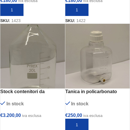
€
180,00
€
180,00
iva esclusa
iva esclusa
AGGIUNGI AL CARRELLO
AGGIUNGI AL CARRELLO
SKU:
1423
SKU:
1422
Stock contenitori da
Tanica in policarbonato
laboratorio in Pyrex e
trasparente – Nalgene 10 L
In stock
In stock
polietilene
cod. 2317-0020
€
3.200,00
€
250,00
iva esclusa
iva esclusa
AGGIUNGI AL CARRELLO
AGGIUNGI AL CARRELLO