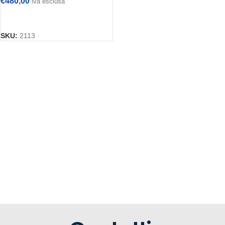
€
480,00
iva esclusa
AGGIUNGI AL CARRELLO
SKU:
2113