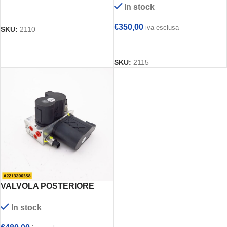
In stock
AGGIUNGI AL CARRELLO
€
350,00
iva esclusa
SKU:
2110
AGGIUNGI AL CARRELLO
SKU:
2115
VALVOLA POSTERIORE
ABC MERCEDES –
In stock
A2213200358