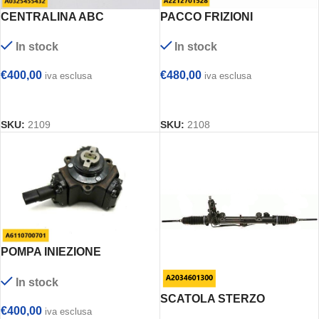
CENTRALINA ABC
PACCO FRIZIONI
MERCEDES – A0325455432
MERCEDES – A2212701528
In stock
In stock
€
400,00
€
480,00
iva esclusa
iva esclusa
AGGIUNGI AL CARRELLO
AGGIUNGI AL CARRELLO
SKU:
2109
SKU:
2108
POMPA INIEZIONE
MERCEDES – A6110700701
In stock
SCATOLA STERZO
€
400,00
iva esclusa
MERCEDES – A2034601300