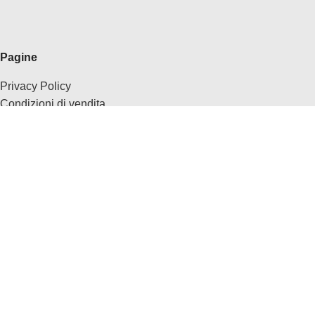
Pagine
Privacy Policy
Condizioni di vendita
Chi Siamo
Contatti
Anche su
Ebay
Facebook
Tik Tok
Instagram