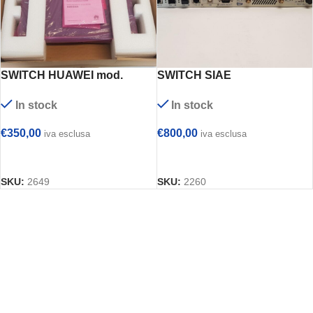
SWITCH HUAWEI mod.
SWITCH SIAE
S5700-52C-PWR-EI
MICROELETTRONICA mod.
In stock
In stock
ALCplus2e IDU
€
350,00
€
800,00
iva esclusa
iva esclusa
AGGIUNGI AL CARRELLO
AGGIUNGI AL CARRELLO
SKU:
2649
SKU:
2260