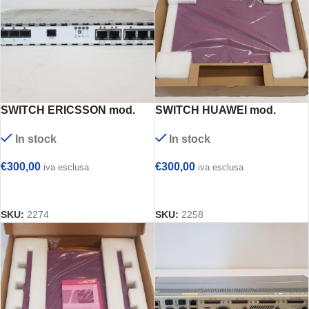
SWITCH ERICSSON mod.
SWITCH HUAWEI mod.
KDU 137 569/1
S2751-28TP-PWR-EI-AC
In stock
In stock
€
300,00
€
300,00
iva esclusa
iva esclusa
AGGIUNGI AL CARRELLO
AGGIUNGI AL CARRELLO
SKU:
2274
SKU:
2258