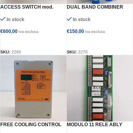
ACCESS SWITCH mod.
DUAL BAND COMBINER
81.86S-8605B-DC-R6C
ZTE mod. 56602400313
In stock
In stock
€
600,00
€
150,00
iva esclusa
iva esclusa
AGGIUNGI AL CARRELLO
AGGIUNGI AL CARRELLO
SKU:
2265
SKU:
2270
FREE COOLING CONTROL
MODULO 11 RELE ABLY
PANEL ABLY SRL mod.
SRL mod. 70PG70AC