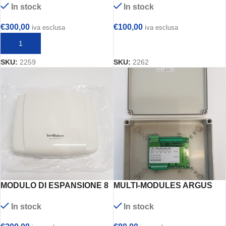
In stock
In stock
TC2M
€
300,00
€
100,00
iva esclusa
iva esclusa
AGGIUNGI AL CARRELLO
AGGIUNGI AL CARRELLO
SKU:
2259
SKU:
2262
MODULO DI ESPANSIONE 8
MULTI-MODULES ARGUS
INGRESSI PER CENTRALE
SECURITY mod. VMIC404
In stock
In stock
ALLARME ANTIFURTO
TECNOALARM mod. SPEED