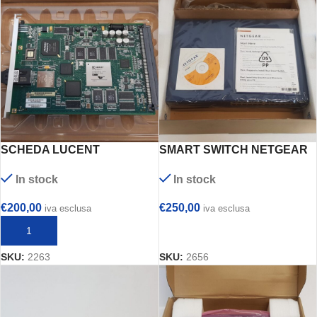
SCHEDA LUCENT
SMART SWITCH NETGEAR
TECHNOLOGIES mod.
mod. PROSAFE
In stock
In stock
BA7AWTAAAA –
NS23N760AA
€
200,00
€
250,00
iva esclusa
iva esclusa
AGGIUNGI AL CARRELLO
AGGIUNGI AL CARRELLO
SKU:
2263
SKU:
2656