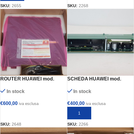
SKU:
2655
SKU:
2268
ROUTER HUAWEI mod.
SCHEDA HUAWEI mod.
AR0M0022BA00
GR1DEIC00001
In stock
In stock
€
600,00
€
400,00
iva esclusa
iva esclusa
AGGIUNGI AL CARRELLO
AGGIUNGI AL CARRELLO
SKU:
2648
SKU:
2266