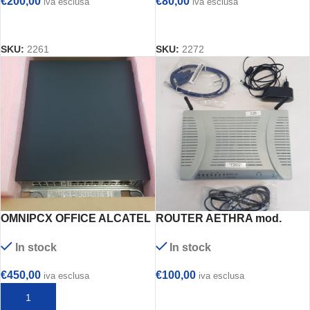
€
200,00
€
80,00
iva esclusa
iva esclusa
ALM 8 PL
AGGIUNGI AL CARRELLO
AGGIUNGI AL CARRELLO
SKU:
2261
SKU:
2272
OMNIPCX OFFICE ALCATEL
ROUTER AETHRA mod.
LUCENT mod.
BG8520EWAC
In stock
In stock
3EH76174ACJB
€
450,00
€
100,00
iva esclusa
iva esclusa
AGGIUNGI AL CARRELLO
AGGIUNGI AL CARRELLO