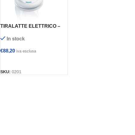
TIRALATTE ELETTRICO –
PHILIPS AVENT mod.
In stock
SCF312/01
€
88,20
iva esclusa
AGGIUNGI AL CARRELLO
SKU:
0201