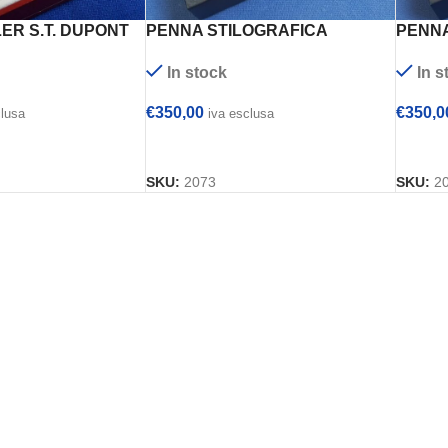
ER S.T. DUPONT
PENNA STILOGRAFICA
PENNA
BULGARI
BULG
In stock
In s
€
350,00
€
350,0
clusa
iva esclusa
 CARRELLO
AGGIUNGI AL CARRELLO
AGGI
SKU:
2073
SKU:
2