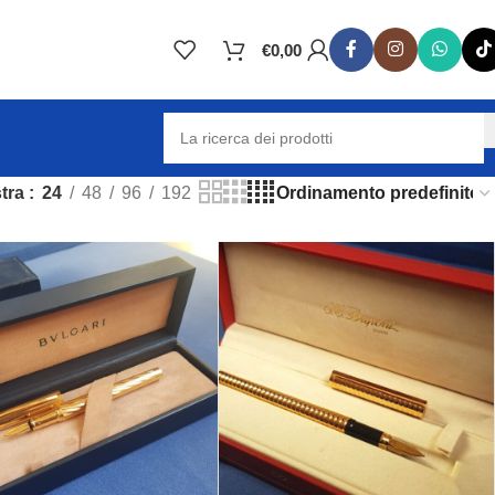
€
0,00
tra
24
48
96
192