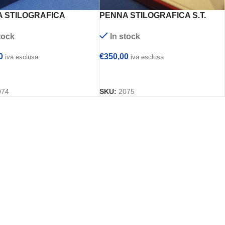
 STILOGRAFICA
PENNA STILOGRAFICA S.T.
ARI
DUPONT
tock
In stock
0
€
350,00
iva esclusa
iva esclusa
UNGI AL CARRELLO
AGGIUNGI AL CARRELLO
074
SKU:
2075