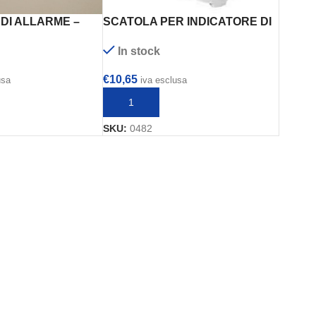
DI ALLARME –
SCATOLA PER INDICATORE DI
. FDAI92 – NUOVI
ALLARME – SIEMENS mod.
In stock
DCA1191
€
10,65
usa
iva esclusa
 CARRELLO
AGGIUNGI AL CARRELLO
SKU:
0482