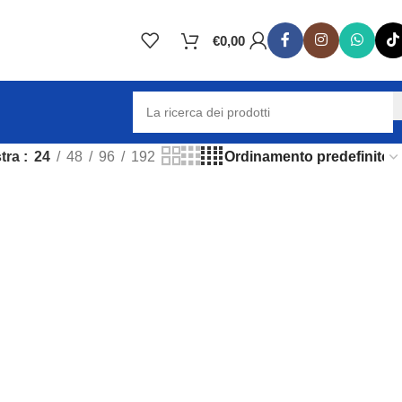
€
0,00
tra
24
48
96
192