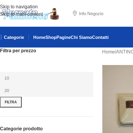
Skip to navigation
Info Negozio
Skip to main content
Categorie
Home
Shop
Pagine
Chi Siamo
Contatti
Filtra per prezzo
Home
ANTIN
FILTRA
Categorie prodotto