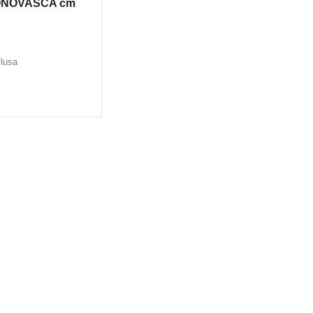
ONOVASCA cm
clusa
 CARRELLO