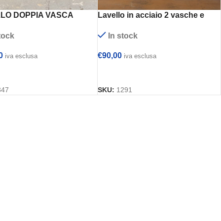
LO DOPPIA VASCA
Lavello in acciaio 2 vasche e
SI CON MISCELATORE
gocciolatoio sinistro – presenta
tock
In stock
0x71x94h
leggeri difetti ex esposizione
0
€
90,00
iva esclusa
iva esclusa
UNGI AL CARRELLO
AGGIUNGI AL CARRELLO
347
SKU:
1291