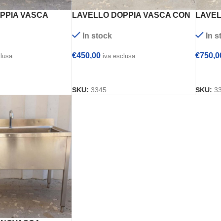
PPIA VASCA
LAVELLO DOPPIA VASCA CON
LAVEL
 CON
MISCELATORE E
ZANUS
In stock
In s
IO cm
GOCCIOLATOIO cm 190x70x93h
cm 28
€
450,00
€
750,0
clusa
iva esclusa
 CARRELLO
AGGIUNGI AL CARRELLO
AGGI
SKU:
3345
SKU:
3