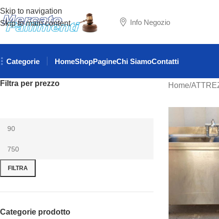
Skip to navigation
Info Negozio
Skip to main content
Categorie
Home
Shop
Pagine
Chi Siamo
Contatti
Filtra per prezzo
Home
ATTRE
FILTRA
Categorie prodotto