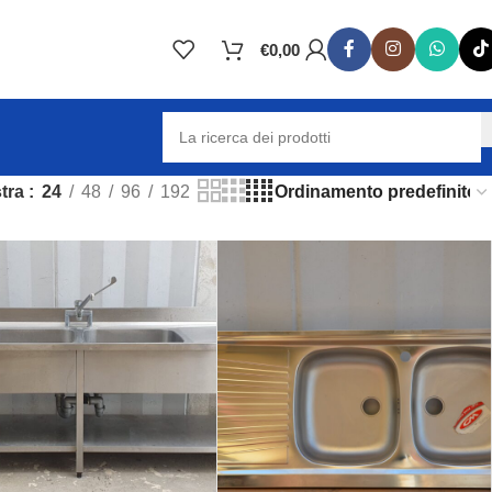
€
0,00
tra
24
48
96
192