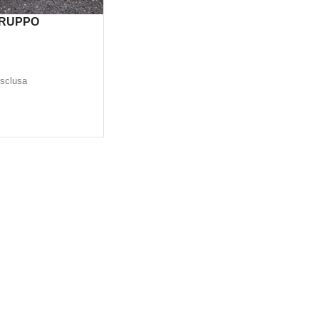
GRUPPO
O 600 Kw
esclusa
 CARRELLO