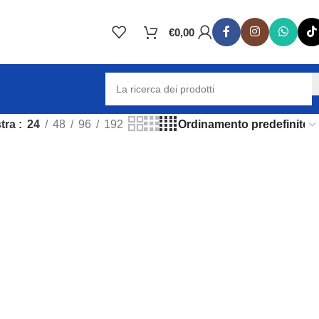
€
0,00
tra
24
48
96
192