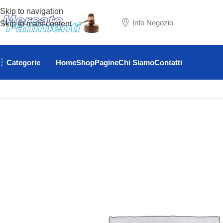
Skip to navigation
Info Negozio
Skip to main content
Categorie
Home
Shop
Pagine
Chi Siamo
Contatti
Home
RICAMBI AUTO
LAMBORGHINI
SENSORE DI PRESS