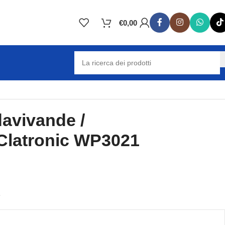
€
0,00
davivande /
 Clatronic WP3021