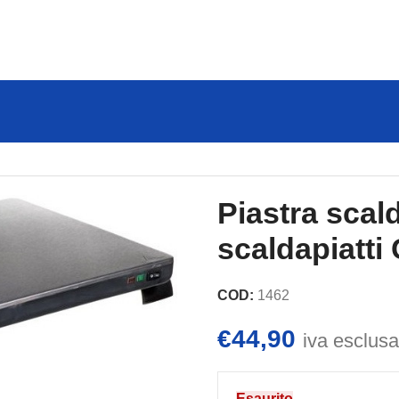
c WP3021
Piastra scal
scaldapiatti
COD:
1462
€
44,90
iva esclusa
Esaurito