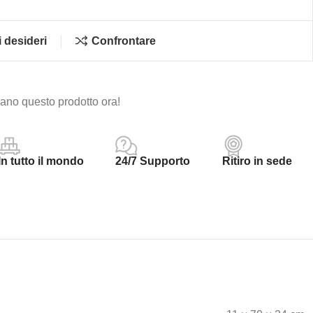
i desideri
Confrontare
no questo prodotto ora!
In tutto il mondo
24/7 Supporto
Ritiro in sede