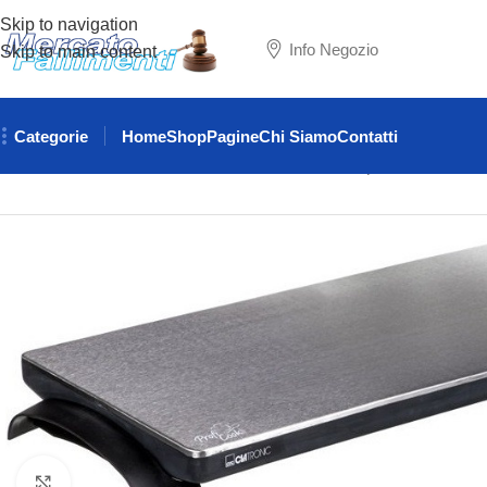
Skip to navigation
Info Negozio
Skip to main content
Categorie
Home
Shop
Pagine
Chi Siamo
Contatti
Home
PIASTRE
Piastra scaldavivande / scaldapiatti Clatroni
Clicca per ingrandire