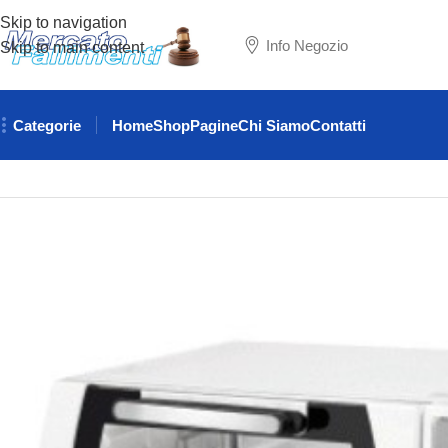
Skip to navigation
Info Negozio
Skip to main content
Categorie
Home
Shop
Pagine
Chi Siamo
Contatti
Home
ATTREZZATURE RISTORAZIONE
FORNI
Forno elettr