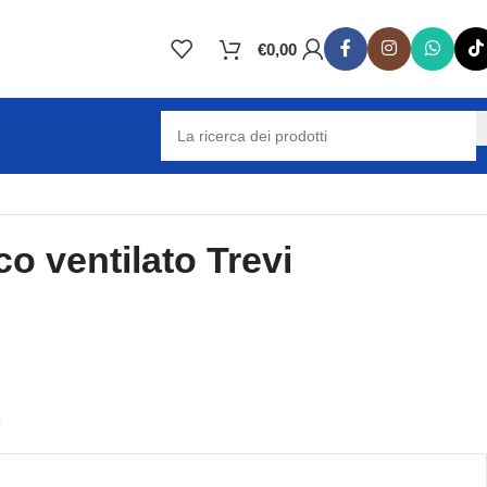
€
0,00
co ventilato Trevi