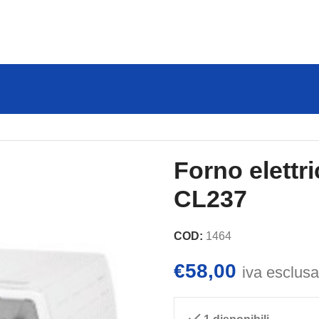
ico ventilato Trevi CL237
Forno elettri
CL237
COD:
1464
€
58,00
iva esclusa