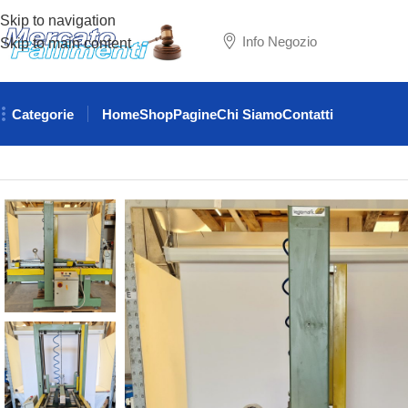
Skip to navigation
Info Negozio
Skip to main content
Categorie
Home
Shop
Pagine
Chi Siamo
Contatti
Home
ATTREZZATURE MAGAZZINO
NASTRATRICI
NASTRA