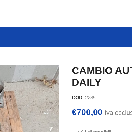
 DAILY
CAMBIO AU
DAILY
COD:
2235
€
700,00
iva esclu