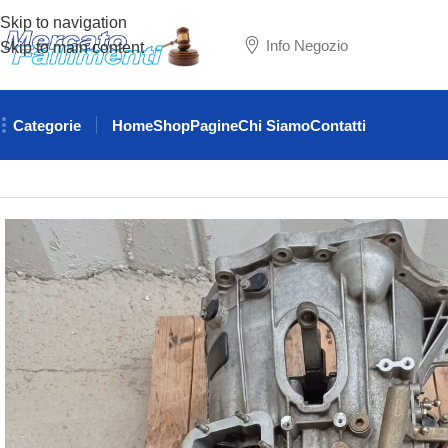
Skip to navigation
Info Negozio
Skip to main content
Categorie
Home
Shop
Pagine
Chi Siamo
Contatti
Home
RICAMBI AUTO
IVECO
CAMBIO AUTOMATICO IVECO