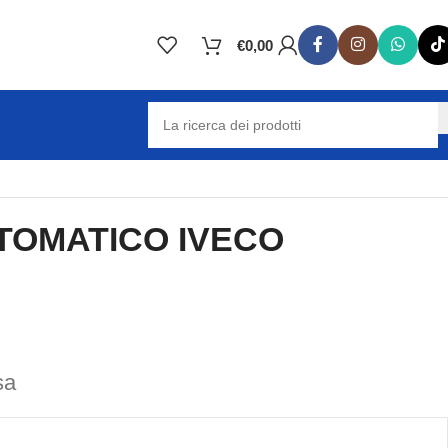
€
0,00
TOMATICO IVECO
sa