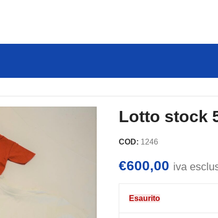
Lotto stock 5
COD:
1246
€
600,00
iva esclu
Esaurito