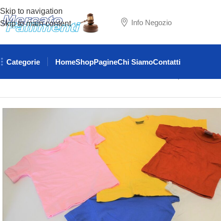
Skip to navigation
Info Negozio
Skip to main content
Categorie
Home
Shop
Pagine
Chi Siamo
Contatti
Home
ABBIGLIAMENTO
T-SHIRT
Lotto stock 500 pezzi t-shirt