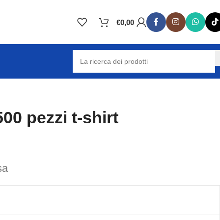
€
0,00
00 pezzi t-shirt
sa