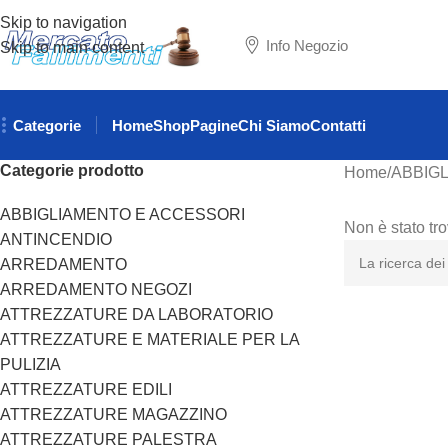
Skip to navigation
Info Negozio
Skip to main content
Categorie
Home
Shop
Pagine
Chi Siamo
Contatti
Categorie prodotto
Home
ABBIG
ABBIGLIAMENTO E ACCESSORI
Non è stato tr
ANTINCENDIO
ARREDAMENTO
ARREDAMENTO NEGOZI
ATTREZZATURE DA LABORATORIO
ATTREZZATURE E MATERIALE PER LA
PULIZIA
ATTREZZATURE EDILI
ATTREZZATURE MAGAZZINO
ATTREZZATURE PALESTRA