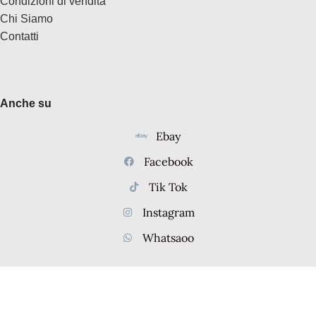
Condizioni di vendita
Chi Siamo
Contatti
Anche su
Ebay
Facebook
Tik Tok
Instagram
Whatsaoo
Via delle Albicocche, 1, Pomezia, Italy – Tutti i diritti sono
riservati – P.iva 07519411008