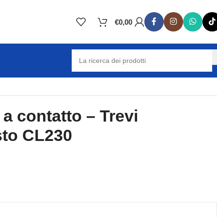
€
0,00
 a contatto – Trevi
sto CL230