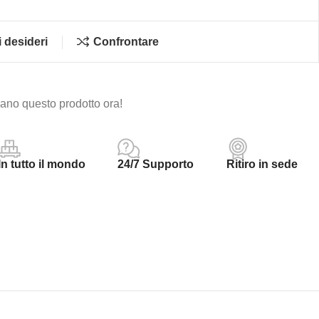
i desideri
Confrontare
no questo prodotto ora!
In tutto il mondo
24/7 Supporto
Ritiro in sede