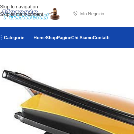
Skip to navigation
Info Negozio
Skip to main content
Categorie
Home
Shop
Pagine
Chi Siamo
Contatti
Home
ATTREZZATURE RISTORAZIONE
Bistecchiera a cont