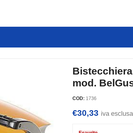
atto – Trevi mod. BelGusto CL230
Bistecchiera
mod. BelGu
COD:
1736
€
30,33
iva esclusa
Esaurito