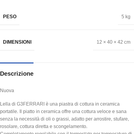
PESO
5 kg
DIMENSIONI
12 × 40 × 42 cm
Descrizione
Nuova
Lella di G3FERRARI è una piastra di cottura in ceramica
portatile. Il piatto in ceramica offre una cottura veloce e sana
senza la necessità di oli o grassi, adatto per arrostire, stufare,
rosolare, cottura diretta e scongelamento.
Completamente regolabile con il termostato per temperature di