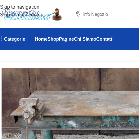
Skip to navigation
Info Negozio
Skip to main content
Categorie
Home
Shop
Pagine
Chi Siamo
Contatti
Home
ATTREZZATURE MAGAZZINO
TAVOLI
BANCO DA LA