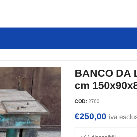
VORO IN FERRO cm 150x90x87h
BANCO DA 
cm 150x90x
COD:
2760
€
250,00
iva esclu