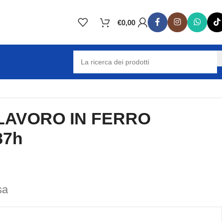
€
0,00
LAVORO IN FERRO
87h
sa