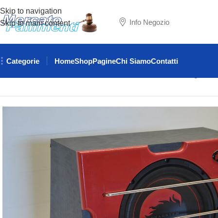
Skip to navigation
Info Negozio
Skip to main content
Categorie
Home
Shop
Pagine
Chi Siamo
Contatti
Home
ELETTRONICA
AMPLIFICATORI
Subwoofer Dragster 