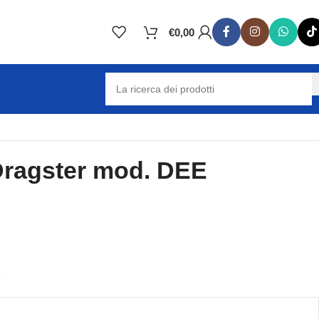
€
0,00
ragster mod. DEE