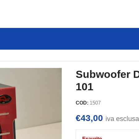
mod. DEE 101
Subwoofer D
101
COD:
1507
€
43,00
iva esclusa
Esaurito