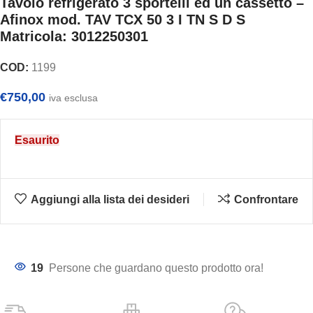
Tavolo refrigerato 3 sportelli ed un cassetto –
Afinox mod. TAV TCX 50 3 I TN S D S
Matricola: 3012250301
COD:
1199
€
750,00
iva esclusa
Esaurito
Aggiungi alla lista dei desideri
Confrontare
19
Persone che guardano questo prodotto ora!