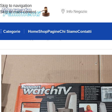
Skip to navigation
Info Negozio
Skip to main content
Categorie
Home
Shop
Pagine
Chi Siamo
Contatti
Home
VARIE
Supporto da parete per casse acustiche – Sideli