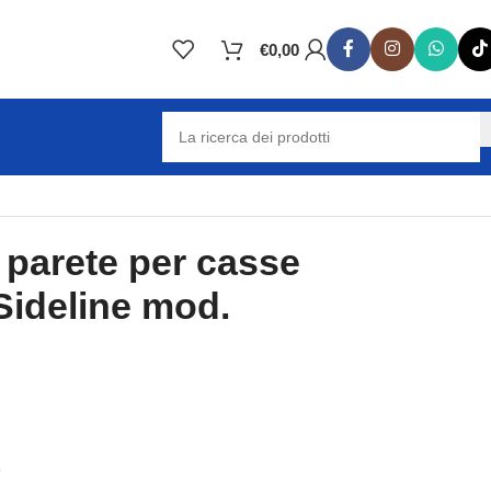
€
0,00
 parete per casse
Sideline mod.