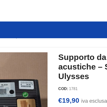
ne mod. Ulysses
Supporto da
acustiche – 
Ulysses
COD:
1781
€
19,90
iva esclusa