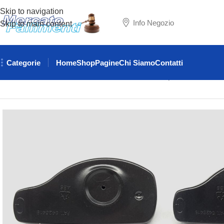
Skip to navigation
Info Negozio
Skip to main content
Categorie
Home
Shop
Pagine
Chi Siamo
Contatti
Home
SICUREZZA
ANTITACCHEGGIO
Stock placche antita