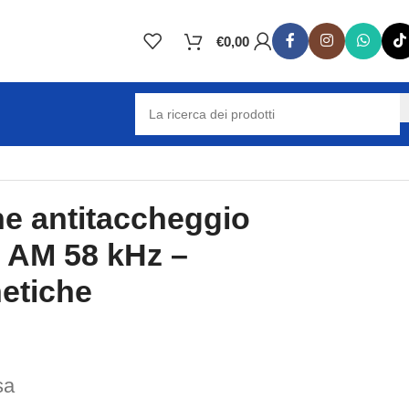
€
0,00
he antitaccheggio
 AM 58 kHz –
etiche
sa