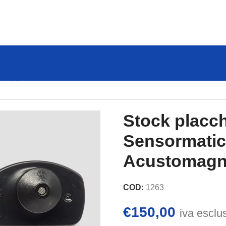
ccheggio Sensormatic AM 58 kHz – Acustomagnetiche
Stock placc
Sensormatic
Acustomagn
COD:
1263
€
150,00
iva esclu