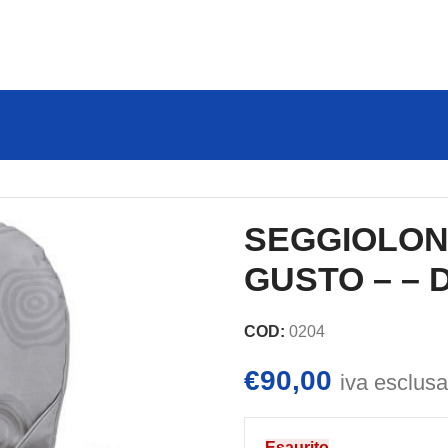
NA GUSTO – – DA 6 A 36 MESI
SEGGIOLON
GUSTO – – D
COD:
0204
€
90,00
iva esclusa
Esaurito