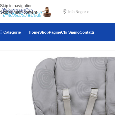
Skip to navigation
Info Negozio
Skip to main content
Categorie
Home
Shop
Pagine
Chi Siamo
Contatti
Home
PUERICULTURA
SEGGIOLONI
SEGGIOLONE INGLESI