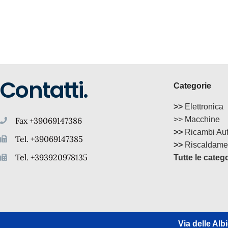
Contatti.
Categorie
>>
Elettronica
>> Macchine
Fax +39069147386
>>
Ricambi Au
Tel. +39069147385
>>
Riscaldame
Tel. +393920978135
Tutte le categ
Via delle Albi