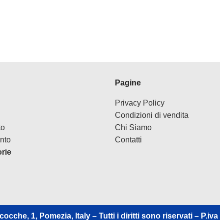
Pagine
Privacy Policy
Condizioni di vendita
to
Chi Siamo
nto
Contatti
orie
cocche, 1, Pomezia, Italy – Tutti i diritti sono riservati – P.i