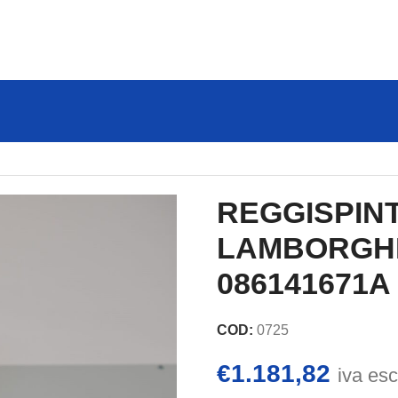
ONE LAMBORGHINI GALLARDO 086141671A – ORIGINALE
REGGISPINT
LAMBORGHI
086141671A
COD:
0725
€
1.181,82
iva es