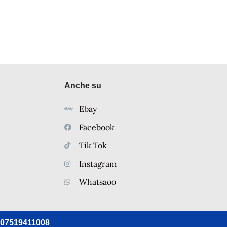
Anche su
Ebay
Facebook
Tik Tok
Instagram
Whatsaoo
va 07519411008