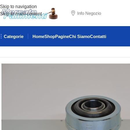
Skip to navigation
Info Negozio
Skip to main content
Categorie
Home
Shop
Pagine
Chi Siamo
Contatti
Home
RICAMBI AUTO
LAMBORGHINI
REGGISPINTA FRIZI