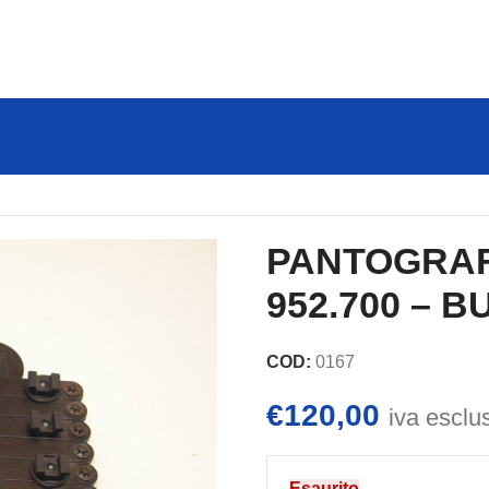
 TRE.D 952.700 – BUONE CONDIZIONI
PANTOGRAFO
952.700 – 
COD:
0167
€
120,00
iva esclu
Esaurito