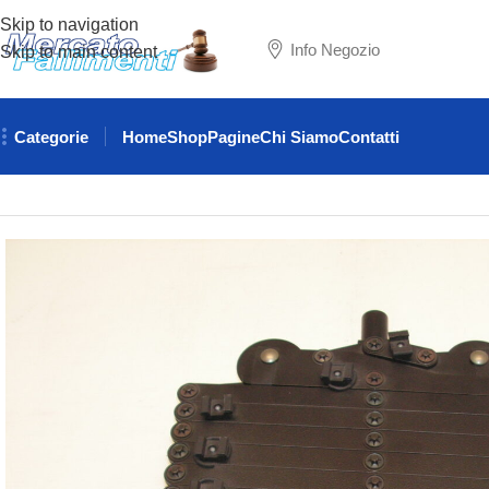
Skip to navigation
Info Negozio
Skip to main content
Categorie
Home
Shop
Pagine
Chi Siamo
Contatti
Home
FOTOGRAFIA
PANTOGRAFI
PANTOGRAFO MT. 2.0 –