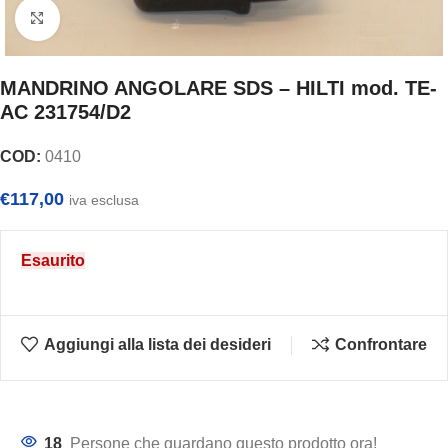
Clicca per ingrandire
MANDRINO ANGOLARE SDS – HILTI mod. TE-
AC 231754/D2
COD:
0410
€
117,00
iva esclusa
Esaurito
Aggiungi alla lista dei desideri
Confrontare
18
Persone che guardano questo prodotto ora!