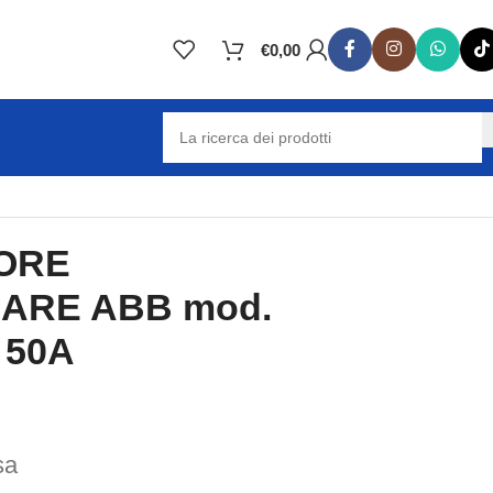
€
0,00
ORE
ARE ABB mod.
 50A
sa