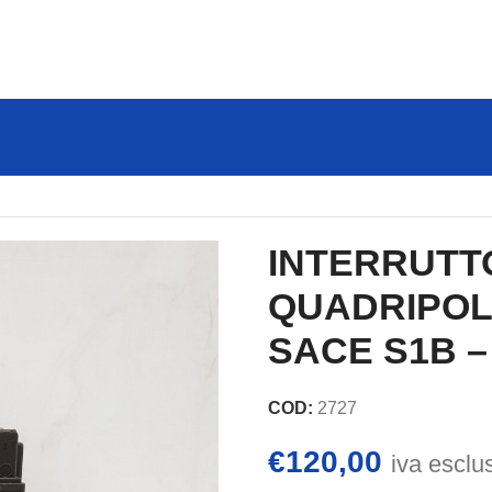
RIPOLARE ABB mod. SACE S1B – 50A
INTERRUTT
QUADRIPOL
SACE S1B –
COD:
2727
€
120,00
iva esclu