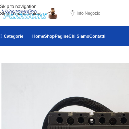
Skip to navigation
Info Negozio
Skip to main content
Categorie
Home
Shop
Pagine
Chi Siamo
Contatti
Home
ELETTRICITA'
INTERRUTTORI
INTERRUTTORE QUAD