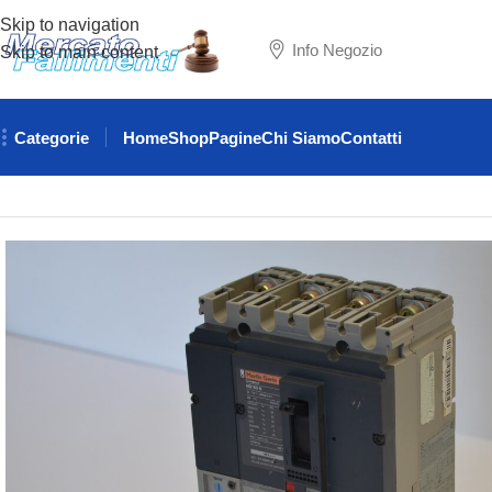
Skip to navigation
Info Negozio
Skip to main content
Categorie
Home
Shop
Pagine
Chi Siamo
Contatti
Home
ELETTRICITA'
INTERRUTTORI
Interruttore Merlin G