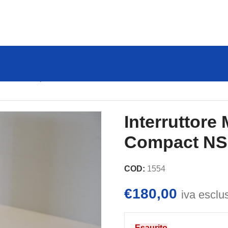
erin mod. Compact NS160N
Interruttore
Compact NS
COD:
1554
€
180,00
iva esclu
Esaurito