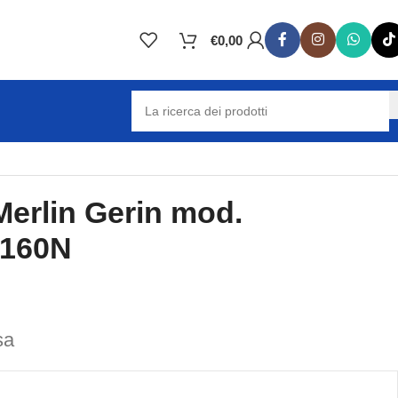
€
0,00
 Merlin Gerin mod.
160N
sa