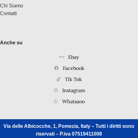
Chi Siamo
Contatti
Anche su
Ebay
Facebook
Tik Tok
Instagram
Whatsaoo
Via delle Albicocche, 1, Pomezia, Italy – Tutti i diritti sono
riservati – P.iva 07519411008