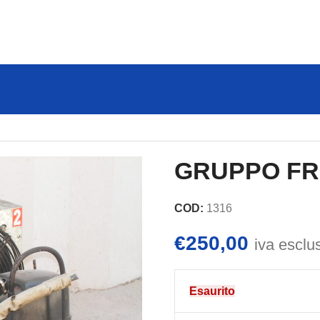
GRUPPO FRI
COD:
1316
€
250,00
iva esclu
Esaurito