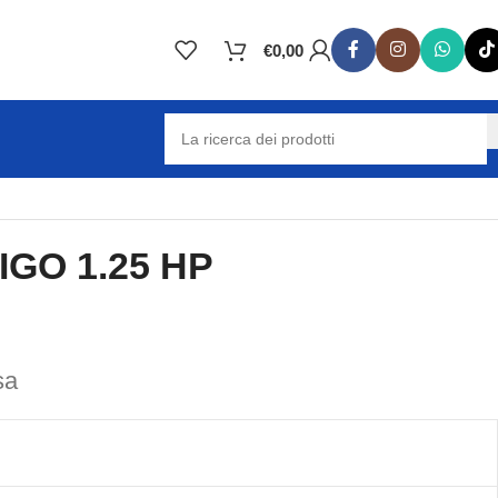
€
0,00
GO 1.25 HP
sa