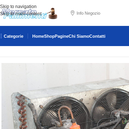
Skip to navigation
Info Negozio
Skip to main content
Categorie
Home
Shop
Pagine
Chi Siamo
Contatti
Home
GRUPPI FRIGO
GRUPPO FRIGO 1.25 HP