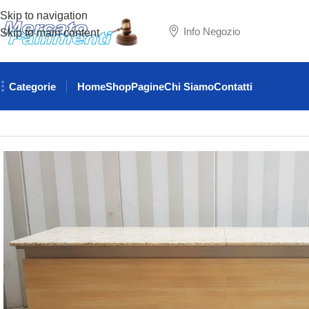
Skip to navigation
Info Negozio
Skip to main content
Categorie
Home
Shop
Pagine
Chi Siamo
Contatti
Home
ARREDAMENTO NEGOZI
BANCONI
BANCONE VENDI