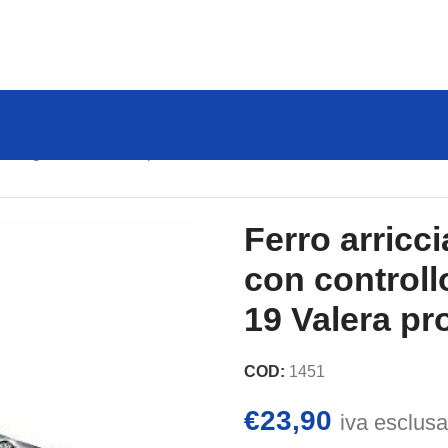
ale Digicurl 19 Valera professional
Ferro arricc
con controllo
19 Valera pr
COD:
1451
€
23,90
iva esclusa