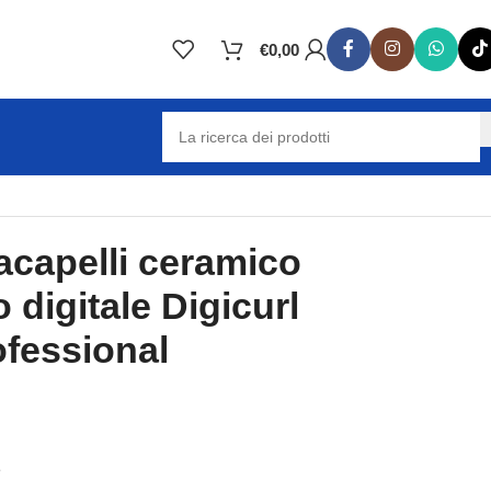
€
0,00
iacapelli ceramico
 digitale Digicurl
ofessional