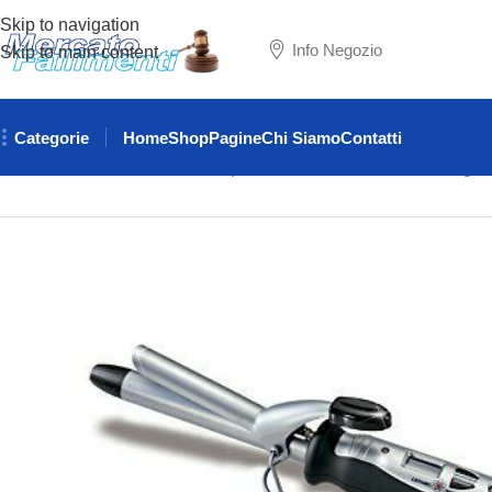
Skip to navigation
Info Negozio
Skip to main content
Categorie
Home
Shop
Pagine
Chi Siamo
Contatti
Home
VARIE
Ferro arricciacapelli ceramico con controllo digit