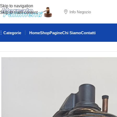
Skip to navigation
Info Negozio
Skip to main content
Categorie
Home
Shop
Pagine
Chi Siamo
Contatti
Home
RISCALDAMENTO & REFRIGERAZIONE
GRUPPI FR