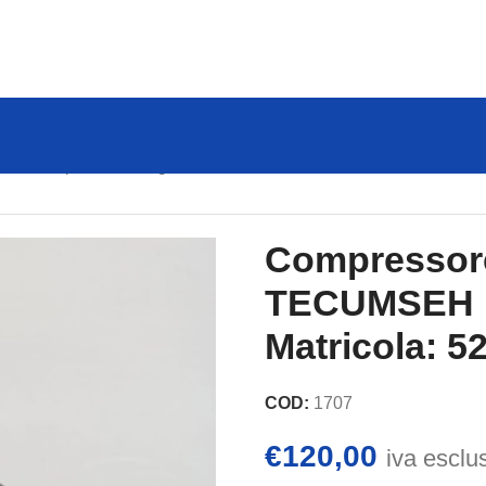
IGO
Compressore Frigorifero TECUMSEH mod. RK5515E Matri
Compressore
TECUMSEH 
Matricola: 
COD:
1707
€
120,00
iva esclu