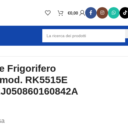
€
0,00
cola: 52J050860160842A
 Frigorifero
mod. RK5515E
52J050860160842A
sa