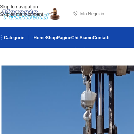
Skip to navigation
Info Negozio
Skip to main content
Categorie
Home
Shop
Pagine
Chi Siamo
Contatti
Home
CATENE PER GRU
Catena per gru