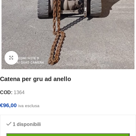
Clicca per ingrandire
Catena per gru ad anello
COD:
1364
€
96,00
iva esclusa
1 disponibili