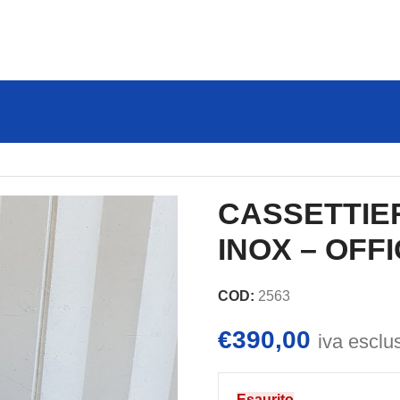
NOX
CASSETTIERA IN ACCIAIO INOX – OFFICINE BANO
CASSETTIER
INOX – OFF
COD:
2563
€
390,00
iva esclu
Esaurito