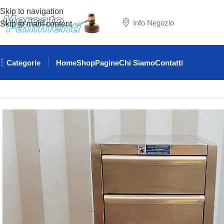
Skip to navigation
Info Negozio
Skip to main content
Categorie
Home
Shop
Pagine
Chi Siamo
Contatti
Home
ATTREZZATURE RISTORAZIONE
MOBILI ACCIAIO I