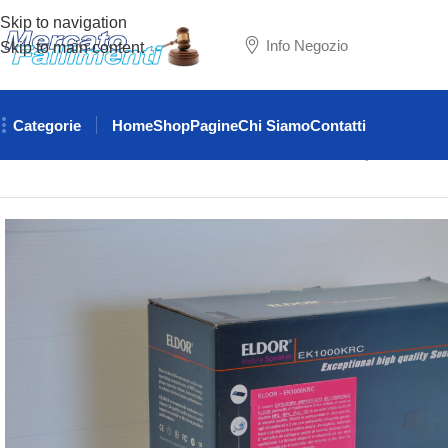
Skip to navigation
Info Negozio
Skip to main content
Categorie
Home
Shop
Pagine
Chi Siamo
Contatti
Home
ELETTRONICA
ALTOPARLANTI
Cassa altoparlante a 