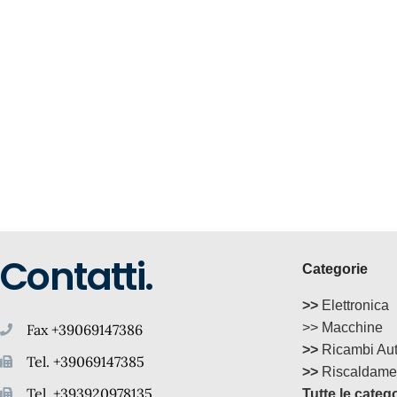
Contatti.
Categorie
>>
Elettronica
>> Macchine
Fax +39069147386
>>
Ricambi Au
Tel. +39069147385
>>
Riscaldame
Tel. +393920978135
Tutte le categ