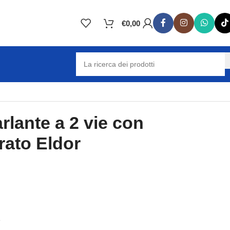
€
0,00
rlante a 2 vie con
rato Eldor