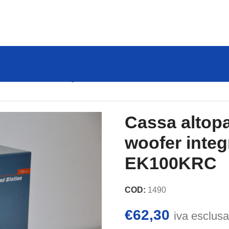
2 vie con woofer integrato Eldor EK100KRC
Cassa altopa
woofer integ
EK100KRC
COD:
1490
€
62,30
iva esclusa