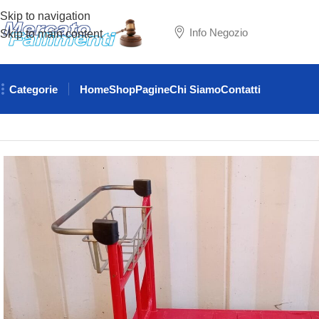
Skip to navigation
Info Negozio
Skip to main content
Categorie
Home
Shop
Pagine
Chi Siamo
Contatti
Home
MACCHINE UTENSILI e ATTREZZATURE
CARRELLI