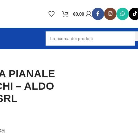
€
0,00
SRL
A PIANALE
HI – ALDO
SRL
sa