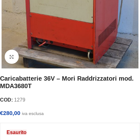
Clicca per ingrandire
Caricabatterie 36V – Mori Raddrizzatori mod.
MDA3680T
COD:
1279
€
280,00
iva esclusa
Esaurito