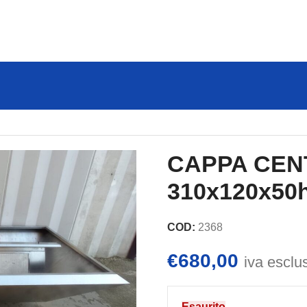
NTRALE CM 310x120x50h
CAPPA CEN
310x120x50
COD:
2368
€
680,00
iva esclu
Esaurito