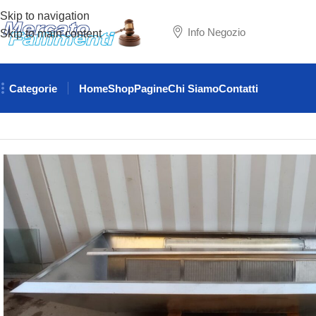
Skip to navigation
Info Negozio
Skip to main content
Categorie
Home
Shop
Pagine
Chi Siamo
Contatti
Home
ATTREZZATURE RISTORAZIONE
CAPPE
CAPPA CE