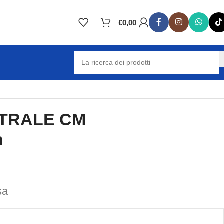
€
0,00
TRALE CM
h
sa