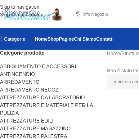
Skip to navigation
Info Negozio
Skip to main content
Categorie
Home
Shop
Pagine
Chi Siamo
Contatti
Categorie prodotto
Home
Struttur
ABBIGLIAMENTO E ACCESSORI
Non è stato tr
ANTINCENDIO
ARREDAMENTO
ARREDAMENTO NEGOZI
ATTREZZATURE DA LABORATORIO
ATTREZZATURE E MATERIALE PER LA
PULIZIA
ATTREZZATURE EDILI
ATTREZZATURE MAGAZZINO
ATTREZZATURE PALESTRA