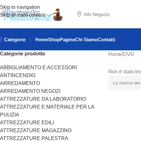
Skip to navigation
Info Negozio
Skip to main content
Categorie
Home
Shop
Pagine
Chi Siamo
Contatti
Categorie prodotto
Home
DVD
ABBIGLIAMENTO E ACCESSORI
Non è stato tr
ANTINCENDIO
ARREDAMENTO
ARREDAMENTO NEGOZI
ATTREZZATURE DA LABORATORIO
ATTREZZATURE E MATERIALE PER LA
PULIZIA
ATTREZZATURE EDILI
ATTREZZATURE MAGAZZINO
ATTREZZATURE PALESTRA