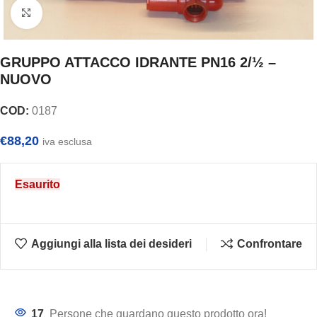
Clicca per ingrandire
GRUPPO ATTACCO IDRANTE PN16 2/½ –
NUOVO
COD:
0187
€
88,20
iva esclusa
Esaurito
Aggiungi alla lista dei desideri
Confrontare
17
Persone che guardano questo prodotto ora!