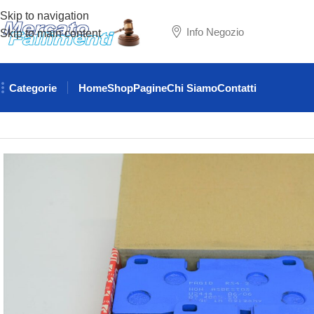
Skip to navigation
Info Negozio
Skip to main content
Categorie
Home
Shop
Pagine
Chi Siamo
Contatti
Home
RICAMBI AUTO
LAMBORGHINI
LAMBORGHINI KIT PA