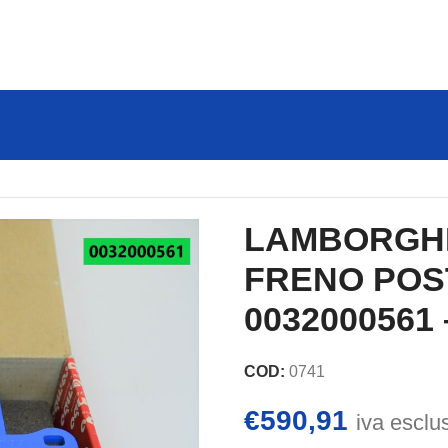
STIGLIE FRENO POSTERIORI 0032000561 – ORIGINALE
LAMBORGHIN
FRENO POS
0032000561
COD:
0741
€
590,91
iva esclu