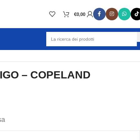
€
0,00
IGO – COPELAND
sa