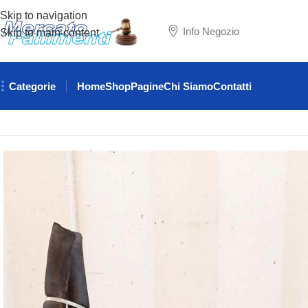
Skip to navigation
Info Negozio
Skip to main content
Categorie
Home
Shop
Pagine
Chi Siamo
Contatti
Home
ATTREZZATURE RISTORAZIONE
GRUPPI FRIGO
GR