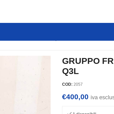
UPPO FRIGO – COPELAND Q3L
GRUPPO FR
Q3L
COD:
2057
€
400,00
iva esclu