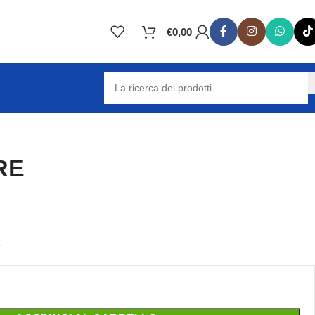
€
0,00
RE