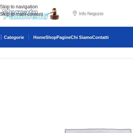
Skip to navigation
Info Negozio
Skip to main content
Categorie
Home
Shop
Pagine
Chi Siamo
Contatti
Home
RICAMBI AUTO
LAMBORGHINI
CONNETTORE