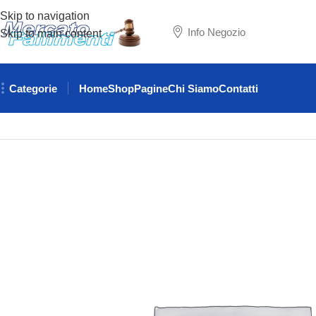
Skip to navigation
Info Negozio
Skip to main content
Categorie
Home
Shop
Pagine
Chi Siamo
Contatti
Home
RICAMBI AUTO
LAMBORGHINI
CINGHIA